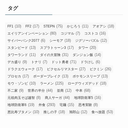
タグ
(10)
(17)
(75)
(11)
(18)
FF1
FF2
STEPN
かじろう
アオアシ
(80)
(7)
(16)
エイリアンインベーション
コジマル
コストコ
(6)
(18)
(12)
サイバーパンク2077
シーモア
ジグソーパズル
(13)
(17)
(20)
スタンピード
スプラトゥーン3
タワー
(11)
(31)
(14)
タワーランド
ダイの大冒険
ダンジョン飯
(9)
(7)
(71)
(6)
デカ盛り
トナリ
ドット勇者
ドラけし
(17)
(27)
(26)
ドラクエウォーク
ピクセルリマスター
ピクミン
(17)
(13)
(13)
プロセカ
ボーダーブレイク
ポケモンスリープ
(10)
(225)
(18)
モウ・ゾンビ
ラーメン
ローグウィズデッド
(9)
(44)
(12)
(68)
不二家
世界の半分
並商
中本
(8)
(44)
(16)
元祖肉玉そば越智
商人サーガ
地球防衛軍5
(19)
(293)
(15)
(8)
地球防衛軍6
外食
宅麺
思考実験
(10)
(18)
(12)
(53)
恵比寿ブタメン
推しの子
旭郎山
食べ放題