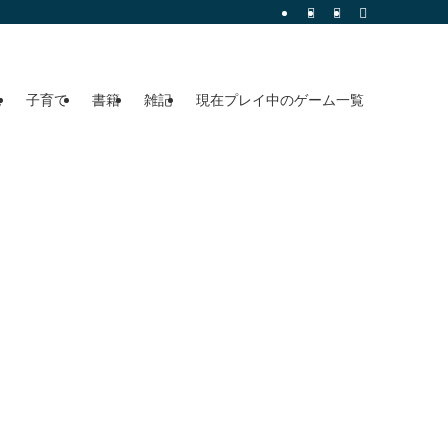
ム
子育て
書籍
雑記
現在プレイ中のゲーム一覧