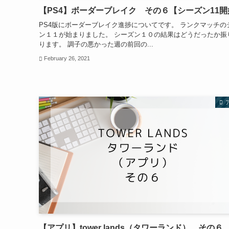
【PS4】ボーダーブレイク その６【シーズン11開
PS4版にボーダーブレイク進捗についてです。 ランクマッチの
ン１１が始まりました。 シーズン１０の結果はどうだったか振
ります。 調子の悪かった週の前回の...
February 26, 2021
【アプリ】tower lands（タワーランド） その６