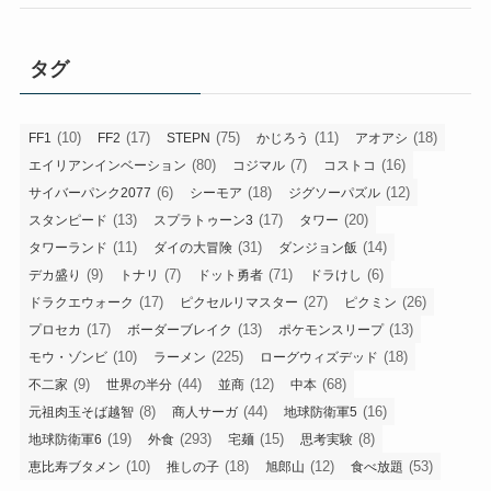
タグ
(10)
(17)
(75)
(11)
(18)
FF1
FF2
STEPN
かじろう
アオアシ
(80)
(7)
(16)
エイリアンインベーション
コジマル
コストコ
(6)
(18)
(12)
サイバーパンク2077
シーモア
ジグソーパズル
(13)
(17)
(20)
スタンピード
スプラトゥーン3
タワー
(11)
(31)
(14)
タワーランド
ダイの大冒険
ダンジョン飯
(9)
(7)
(71)
(6)
デカ盛り
トナリ
ドット勇者
ドラけし
(17)
(27)
(26)
ドラクエウォーク
ピクセルリマスター
ピクミン
(17)
(13)
(13)
プロセカ
ボーダーブレイク
ポケモンスリープ
(10)
(225)
(18)
モウ・ゾンビ
ラーメン
ローグウィズデッド
(9)
(44)
(12)
(68)
不二家
世界の半分
並商
中本
(8)
(44)
(16)
元祖肉玉そば越智
商人サーガ
地球防衛軍5
(19)
(293)
(15)
(8)
地球防衛軍6
外食
宅麺
思考実験
(10)
(18)
(12)
(53)
恵比寿ブタメン
推しの子
旭郎山
食べ放題