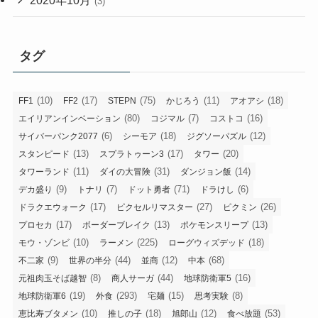
2020年10月
(3)
タグ
(10)
(17)
(75)
(11)
(18)
FF1
FF2
STEPN
かじろう
アオアシ
(80)
(7)
(16)
エイリアンインベーション
コジマル
コストコ
(6)
(18)
(12)
サイバーパンク2077
シーモア
ジグソーパズル
(13)
(17)
(20)
スタンピード
スプラトゥーン3
タワー
(11)
(31)
(14)
タワーランド
ダイの大冒険
ダンジョン飯
(9)
(7)
(71)
(6)
デカ盛り
トナリ
ドット勇者
ドラけし
(17)
(27)
(26)
ドラクエウォーク
ピクセルリマスター
ピクミン
(17)
(13)
(13)
プロセカ
ボーダーブレイク
ポケモンスリープ
(10)
(225)
(18)
モウ・ゾンビ
ラーメン
ローグウィズデッド
(9)
(44)
(12)
(68)
不二家
世界の半分
並商
中本
(8)
(44)
(16)
元祖肉玉そば越智
商人サーガ
地球防衛軍5
(19)
(293)
(15)
(8)
地球防衛軍6
外食
宅麺
思考実験
(10)
(18)
(12)
(53)
恵比寿ブタメン
推しの子
旭郎山
食べ放題