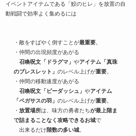
イベントアイテムである「鮫のヒレ」を放置の自
動戦闘で効率よく集めるには
・敵をすばやく倒すことが
最重要
。
・仲間の出現頻度があがる
召喚呪文「ドラグマ」
や
アイテム「真珠
のブレスレット」
のレベル上げが
重要
。
・仲間の移動速度があがる
召喚呪文「ビーダッシュ」
や
アイテム
「ペガサスの羽」
のレベル上げが
重要
。
・
放置場所
は、味方の勇者たち
が最上階ま
で詰まることなく攻略できるお城
で
出来るだけ
階数の多い城
。