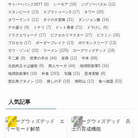
(6)
(18)
(12)
サイバーパンク2077
シーモア
ジグソーパズル
(13)
(17)
(20)
スタンピード
スプラトゥーン3
タワー
(11)
(31)
(14)
タワーランド
ダイの大冒険
ダンジョン飯
(9)
(7)
(71)
(6)
デカ盛り
トナリ
ドット勇者
ドラけし
(17)
(27)
(26)
ドラクエウォーク
ピクセルリマスター
ピクミン
(17)
(13)
(13)
プロセカ
ボーダーブレイク
ポケモンスリープ
(10)
(225)
(18)
モウ・ゾンビ
ラーメン
ローグウィズデッド
(9)
(44)
(12)
(68)
不二家
世界の半分
並商
中本
(8)
(44)
(16)
元祖肉玉そば越智
商人サーガ
地球防衛軍5
(19)
(293)
(15)
(8)
地球防衛軍6
外食
宅麺
思考実験
(10)
(18)
(12)
(53)
恵比寿ブタメン
推しの子
旭郎山
食べ放題
人気記事