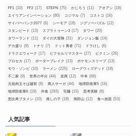
(10)
(17)
(75)
(11)
(18)
FF1
FF2
STEPN
かじろう
アオアシ
(80)
(7)
(16)
エイリアンインベーション
コジマル
コストコ
(6)
(18)
(12)
サイバーパンク2077
シーモア
ジグソーパズル
(13)
(17)
(20)
スタンピード
スプラトゥーン3
タワー
(11)
(31)
(14)
タワーランド
ダイの大冒険
ダンジョン飯
(9)
(7)
(71)
(6)
デカ盛り
トナリ
ドット勇者
ドラけし
(17)
(27)
(26)
ドラクエウォーク
ピクセルリマスター
ピクミン
(17)
(13)
(13)
プロセカ
ボーダーブレイク
ポケモンスリープ
(10)
(225)
(18)
モウ・ゾンビ
ラーメン
ローグウィズデッド
(9)
(44)
(12)
(68)
不二家
世界の半分
並商
中本
(8)
(44)
(16)
元祖肉玉そば越智
商人サーガ
地球防衛軍5
(19)
(293)
(15)
(8)
地球防衛軍6
外食
宅麺
思考実験
(10)
(18)
(12)
(53)
恵比寿ブタメン
推しの子
旭郎山
食べ放題
人気記事