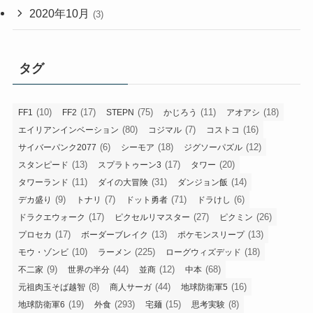
2020年10月
(3)
タグ
(10)
(17)
(75)
(11)
(18)
FF1
FF2
STEPN
かじろう
アオアシ
(80)
(7)
(16)
エイリアンインベーション
コジマル
コストコ
(6)
(18)
(12)
サイバーパンク2077
シーモア
ジグソーパズル
(13)
(17)
(20)
スタンピード
スプラトゥーン3
タワー
(11)
(31)
(14)
タワーランド
ダイの大冒険
ダンジョン飯
(9)
(7)
(71)
(6)
デカ盛り
トナリ
ドット勇者
ドラけし
(17)
(27)
(26)
ドラクエウォーク
ピクセルリマスター
ピクミン
(17)
(13)
(13)
プロセカ
ボーダーブレイク
ポケモンスリープ
(10)
(225)
(18)
モウ・ゾンビ
ラーメン
ローグウィズデッド
(9)
(44)
(12)
(68)
不二家
世界の半分
並商
中本
(8)
(44)
(16)
元祖肉玉そば越智
商人サーガ
地球防衛軍5
(19)
(293)
(15)
(8)
地球防衛軍6
外食
宅麺
思考実験