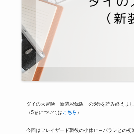
ダイの大冒険 新装彩録版 の6巻を読み終えま
（5巻については
こちら
）
今回はフレイザード戦後の小休止～バランとの初