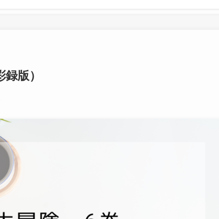
彩録版）
1