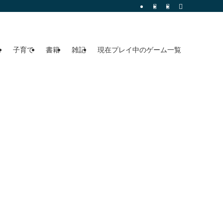
ム
子育て
書籍
雑記
現在プレイ中のゲーム一覧