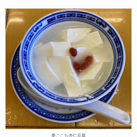
夢ごこち杏仁豆腐