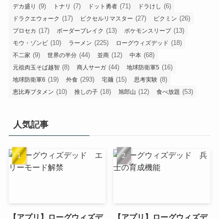
(9)
(7)
(71)
(6)
デカ盛り
トナリ
ドット勇者
ドラけし
(17)
(27)
(26)
ドラクエウォーク
ピクセルリマスター
ピクミン
(17)
(13)
(13)
プロセカ
ボーダーブレイク
ポケモンスリープ
(10)
(225)
(18)
モウ・ゾンビ
ラーメン
ローグウィズデッド
(9)
(44)
(12)
(68)
不二家
世界の半分
並商
中本
(8)
(44)
(16)
元祖肉玉そば越智
商人サーガ
地球防衛軍5
(19)
(293)
(15)
(8)
地球防衛軍6
外食
宅麺
思考実験
(10)
(18)
(12)
(53)
恵比寿ブタメン
推しの子
旭郎山
食べ放題
人気記事
【アプリ】ローグウィズデ
【アプリ】ローグウィズデ