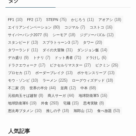
タグ
(10)
(17)
(75)
(11)
(18)
FF1
FF2
STEPN
かじろう
アオアシ
(80)
(7)
(16)
エイリアンインベーション
コジマル
コストコ
(6)
(18)
(12)
サイバーパンク2077
シーモア
ジグソーパズル
(13)
(17)
(20)
スタンピード
スプラトゥーン3
タワー
(11)
(31)
(14)
タワーランド
ダイの大冒険
ダンジョン飯
(9)
(7)
(71)
(6)
デカ盛り
トナリ
ドット勇者
ドラけし
(17)
(27)
(26)
ドラクエウォーク
ピクセルリマスター
ピクミン
(17)
(13)
(13)
プロセカ
ボーダーブレイク
ポケモンスリープ
(10)
(225)
(18)
モウ・ゾンビ
ラーメン
ローグウィズデッド
(9)
(44)
(12)
(68)
不二家
世界の半分
並商
中本
(8)
(44)
(16)
元祖肉玉そば越智
商人サーガ
地球防衛軍5
(19)
(293)
(15)
(8)
地球防衛軍6
外食
宅麺
思考実験
(10)
(18)
(12)
(53)
恵比寿ブタメン
推しの子
旭郎山
食べ放題
人気記事