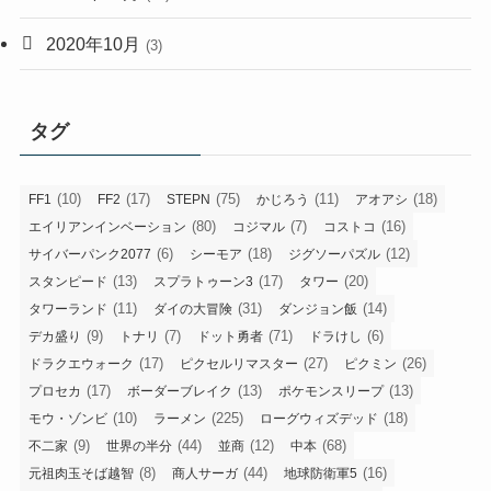
2020年10月
(3)
タグ
(10)
(17)
(75)
(11)
(18)
FF1
FF2
STEPN
かじろう
アオアシ
(80)
(7)
(16)
エイリアンインベーション
コジマル
コストコ
(6)
(18)
(12)
サイバーパンク2077
シーモア
ジグソーパズル
(13)
(17)
(20)
スタンピード
スプラトゥーン3
タワー
(11)
(31)
(14)
タワーランド
ダイの大冒険
ダンジョン飯
(9)
(7)
(71)
(6)
デカ盛り
トナリ
ドット勇者
ドラけし
(17)
(27)
(26)
ドラクエウォーク
ピクセルリマスター
ピクミン
(17)
(13)
(13)
プロセカ
ボーダーブレイク
ポケモンスリープ
(10)
(225)
(18)
モウ・ゾンビ
ラーメン
ローグウィズデッド
(9)
(44)
(12)
(68)
不二家
世界の半分
並商
中本
(8)
(44)
(16)
元祖肉玉そば越智
商人サーガ
地球防衛軍5