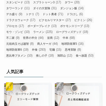
(13)
(17)
(20)
スタンピード
スプラトゥーン3
タワー
(11)
(31)
(14)
タワーランド
ダイの大冒険
ダンジョン飯
(9)
(7)
(71)
(6)
デカ盛り
トナリ
ドット勇者
ドラけし
(17)
(27)
(26)
ドラクエウォーク
ピクセルリマスター
ピクミン
(17)
(13)
(13)
プロセカ
ボーダーブレイク
ポケモンスリープ
(10)
(225)
(18)
モウ・ゾンビ
ラーメン
ローグウィズデッド
(9)
(44)
(12)
(68)
不二家
世界の半分
並商
中本
(8)
(44)
(16)
元祖肉玉そば越智
商人サーガ
地球防衛軍5
(19)
(293)
(15)
(8)
地球防衛軍6
外食
宅麺
思考実験
(10)
(18)
(12)
(53)
恵比寿ブタメン
推しの子
旭郎山
食べ放題
人気記事