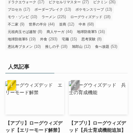
(17)
(27)
(26)
ドラクエウォーク
ピクセルリマスター
ピクミン
(17)
(13)
(13)
プロセカ
ボーダーブレイク
ポケモンスリープ
(10)
(225)
(18)
モウ・ゾンビ
ラーメン
ローグウィズデッド
(9)
(44)
(12)
(68)
不二家
世界の半分
並商
中本
(8)
(44)
(16)
元祖肉玉そば越智
商人サーガ
地球防衛軍5
(19)
(293)
(15)
(8)
地球防衛軍6
外食
宅麺
思考実験
(10)
(18)
(12)
(53)
恵比寿ブタメン
推しの子
旭郎山
食べ放題
人気記事
【アプリ】ローグウィズデ
【アプリ】ローグウィズデ
ッド【エリーモード解禁】
ッド【兵士育成機能追加】