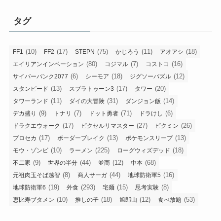
タグ
(10)
(17)
(75)
(11)
(18)
FF1
FF2
STEPN
かじろう
アオアシ
(80)
(7)
(16)
エイリアンインベーション
コジマル
コストコ
(6)
(18)
(12)
サイバーパンク2077
シーモア
ジグソーパズル
(13)
(17)
(20)
スタンピード
スプラトゥーン3
タワー
(11)
(31)
(14)
タワーランド
ダイの大冒険
ダンジョン飯
(9)
(7)
(71)
(6)
デカ盛り
トナリ
ドット勇者
ドラけし
(17)
(27)
(26)
ドラクエウォーク
ピクセルリマスター
ピクミン
(17)
(13)
(13)
プロセカ
ボーダーブレイク
ポケモンスリープ
(10)
(225)
(18)
モウ・ゾンビ
ラーメン
ローグウィズデッド
(9)
(44)
(12)
(68)
不二家
世界の半分
並商
中本
(8)
(44)
(16)
元祖肉玉そば越智
商人サーガ
地球防衛軍5
(19)
(293)
(15)
(8)
地球防衛軍6
外食
宅麺
思考実験
(10)
(18)
(12)
(53)
恵比寿ブタメン
推しの子
旭郎山
食べ放題