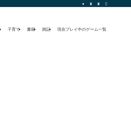
ム
子育て
書籍
雑記
現在プレイ中のゲーム一覧