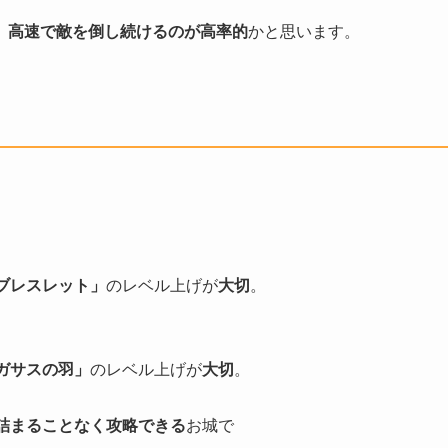
、
高速で敵を倒し続けるのが高率的
かと思います。
ブレスレット」
のレベル上げが
大切
。
ガサスの羽」
のレベル上げが
大切
。
詰まることなく攻略できる
お城で