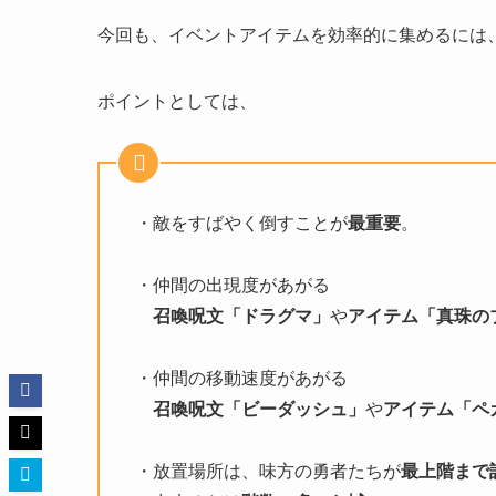
今回も、イベントアイテムを効率的に集めるには
ポイントとしては、
・敵をすばやく倒すことが
最重要
。
・仲間の出現度があがる
召喚呪文「ドラグマ」
や
アイテム「真珠の
・仲間の移動速度があがる
召喚呪文「ビーダッシュ」
や
アイテム「ペ
・放置場所は、味方の勇者たちが
最上階まで