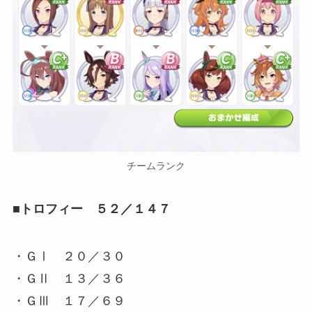
チームランク
■トロフィー ５２／１４７
・ＧⅠ ２０／３０
・ＧⅡ １３／３６
・ＧⅢ １７／６９