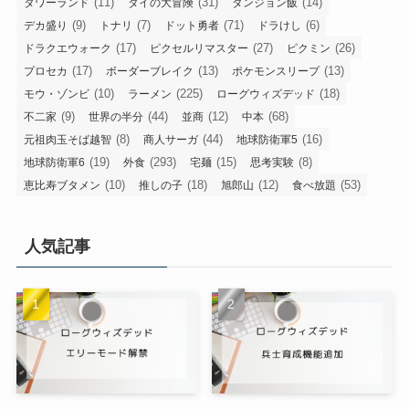
(11)
(31)
(14)
タワーランド
ダイの大冒険
ダンジョン飯
(9)
(7)
(71)
(6)
デカ盛り
トナリ
ドット勇者
ドラけし
(17)
(27)
(26)
ドラクエウォーク
ピクセルリマスター
ピクミン
(17)
(13)
(13)
プロセカ
ボーダーブレイク
ポケモンスリープ
(10)
(225)
(18)
モウ・ゾンビ
ラーメン
ローグウィズデッド
(9)
(44)
(12)
(68)
不二家
世界の半分
並商
中本
(8)
(44)
(16)
元祖肉玉そば越智
商人サーガ
地球防衛軍5
(19)
(293)
(15)
(8)
地球防衛軍6
外食
宅麺
思考実験
(10)
(18)
(12)
(53)
恵比寿ブタメン
推しの子
旭郎山
食べ放題
人気記事