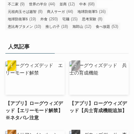
(9)
(44)
(12)
(68)
不二家
世界の半分
並商
中本
(8)
(44)
(16)
元祖肉玉そば越智
商人サーガ
地球防衛軍5
(19)
(293)
(15)
(8)
地球防衛軍6
外食
宅麺
思考実験
(10)
(18)
(12)
(53)
恵比寿ブタメン
推しの子
旭郎山
食べ放題
人気記事
【アプリ】ローグウィズデ
【アプリ】ローグウィズデ
ッド【エリーモード解禁】
ッド【兵士育成機能追加】
※ネタバレ注意