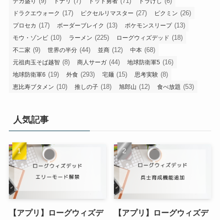
(9)
(7)
(71)
(6)
デカ盛り
トナリ
ドット勇者
ドラけし
(17)
(27)
(26)
ドラクエウォーク
ピクセルリマスター
ピクミン
(17)
(13)
(13)
プロセカ
ボーダーブレイク
ポケモンスリープ
(10)
(225)
(18)
モウ・ゾンビ
ラーメン
ローグウィズデッド
(9)
(44)
(12)
(68)
不二家
世界の半分
並商
中本
(8)
(44)
(16)
元祖肉玉そば越智
商人サーガ
地球防衛軍5
(19)
(293)
(15)
(8)
地球防衛軍6
外食
宅麺
思考実験
(10)
(18)
(12)
(53)
恵比寿ブタメン
推しの子
旭郎山
食べ放題
人気記事
【アプリ】ローグウィズデ
【アプリ】ローグウィズデ