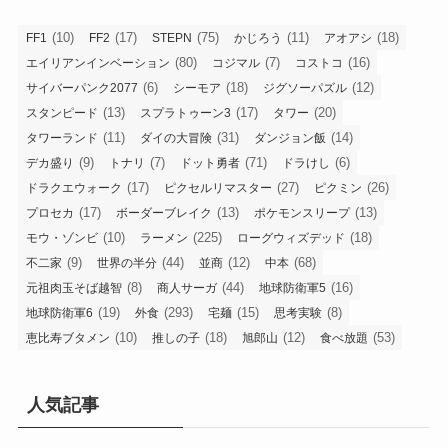
(10)
(17)
(75)
(11)
(18)
FF1
FF2
STEPN
かじろう
アオアシ
(80)
(7)
(16)
エイリアンインベーション
コジマル
コストコ
(6)
(18)
(12)
サイバーパンク2077
シーモア
ジグソーパズル
(13)
(17)
(20)
スタンピード
スプラトゥーン3
タワー
(11)
(31)
(14)
タワーランド
ダイの大冒険
ダンジョン飯
(9)
(7)
(71)
(6)
デカ盛り
トナリ
ドット勇者
ドラけし
(17)
(27)
(26)
ドラクエウォーク
ピクセルリマスター
ピクミン
(17)
(13)
(13)
プロセカ
ボーダーブレイク
ポケモンスリープ
(10)
(225)
(18)
モウ・ゾンビ
ラーメン
ローグウィズデッド
(9)
(44)
(12)
(68)
不二家
世界の半分
並商
中本
(8)
(44)
(16)
元祖肉玉そば越智
商人サーガ
地球防衛軍5
(19)
(293)
(15)
(8)
地球防衛軍6
外食
宅麺
思考実験
(10)
(18)
(12)
(53)
恵比寿ブタメン
推しの子
旭郎山
食べ放題
人気記事