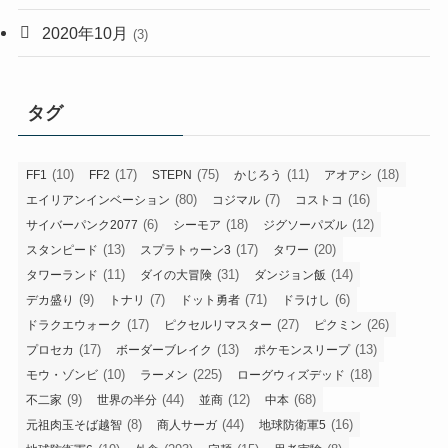
2020年10月
(3)
タグ
(10)
(17)
(75)
(11)
(18)
FF1
FF2
STEPN
かじろう
アオアシ
(80)
(7)
(16)
エイリアンインベーション
コジマル
コストコ
(6)
(18)
(12)
サイバーパンク2077
シーモア
ジグソーパズル
(13)
(17)
(20)
スタンピード
スプラトゥーン3
タワー
(11)
(31)
(14)
タワーランド
ダイの大冒険
ダンジョン飯
(9)
(7)
(71)
(6)
デカ盛り
トナリ
ドット勇者
ドラけし
(17)
(27)
(26)
ドラクエウォーク
ピクセルリマスター
ピクミン
(17)
(13)
(13)
プロセカ
ボーダーブレイク
ポケモンスリープ
(10)
(225)
(18)
モウ・ゾンビ
ラーメン
ローグウィズデッド
(9)
(44)
(12)
(68)
不二家
世界の半分
並商
中本
(8)
(44)
(16)
元祖肉玉そば越智
商人サーガ
地球防衛軍5