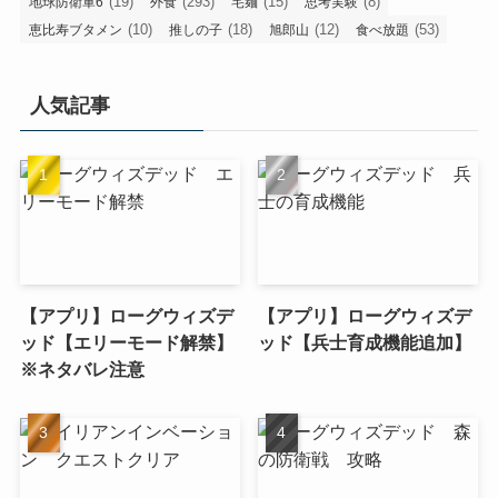
(19)
(293)
(15)
(8)
地球防衛軍6
外食
宅麺
思考実験
(10)
(18)
(12)
(53)
恵比寿ブタメン
推しの子
旭郎山
食べ放題
人気記事
【アプリ】ローグウィズデ
【アプリ】ローグウィズデ
ッド【エリーモード解禁】
ッド【兵士育成機能追加】
※ネタバレ注意