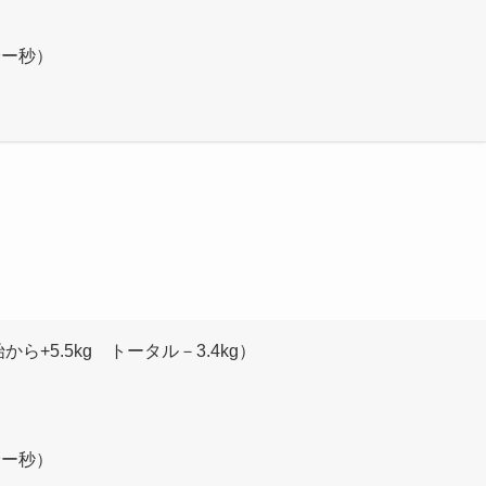
分ー秒）
始から+5.5kg トータル－3.4kg）
分ー秒）