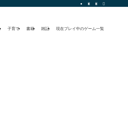
ム
子育て
書籍
雑記
現在プレイ中のゲーム一覧