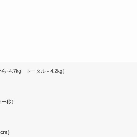
ら+4.7kg トータル－4.2kg）
分ー秒）
5cm）