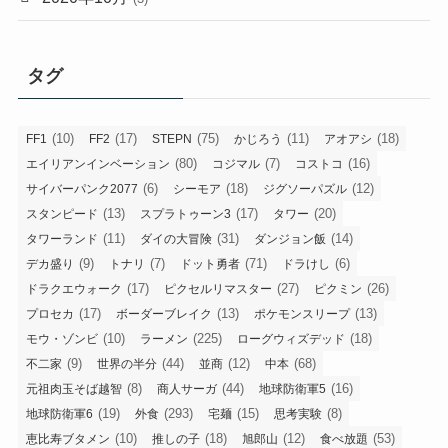
タグ
(10)
(17)
(75)
(11)
(18)
FF1
FF2
STEPN
かじろう
アオアシ
(80)
(7)
(16)
エイリアンインベーション
コジマル
コストコ
(6)
(18)
(12)
サイバーパンク2077
シーモア
ジグソーパズル
(13)
(17)
(20)
スタンピード
スプラトゥーン3
タワー
(11)
(31)
(14)
タワーランド
ダイの大冒険
ダンジョン飯
(9)
(7)
(71)
(6)
デカ盛り
トナリ
ドット勇者
ドラけし
(17)
(27)
(26)
ドラクエウォーク
ピクセルリマスター
ピクミン
(17)
(13)
(13)
プロセカ
ボーダーブレイク
ポケモンスリープ
(10)
(225)
(18)
モウ・ゾンビ
ラーメン
ローグウィズデッド
(9)
(44)
(12)
(68)
不二家
世界の半分
並商
中本
(8)
(44)
(16)
元祖肉玉そば越智
商人サーガ
地球防衛軍5
(19)
(293)
(15)
(8)
地球防衛軍6
外食
宅麺
思考実験
(10)
(18)
(12)
(53)
恵比寿ブタメン
推しの子
旭郎山
食べ放題