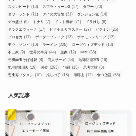
(13)
(17)
(20)
スタンピード
スプラトゥーン3
タワー
(11)
(31)
(14)
タワーランド
ダイの大冒険
ダンジョン飯
(9)
(7)
(71)
(6)
デカ盛り
トナリ
ドット勇者
ドラけし
(17)
(27)
(26)
ドラクエウォーク
ピクセルリマスター
ピクミン
(17)
(13)
(13)
プロセカ
ボーダーブレイク
ポケモンスリープ
(10)
(225)
(18)
モウ・ゾンビ
ラーメン
ローグウィズデッド
(9)
(44)
(12)
(68)
不二家
世界の半分
並商
中本
(8)
(44)
(16)
元祖肉玉そば越智
商人サーガ
地球防衛軍5
(19)
(293)
(15)
(8)
地球防衛軍6
外食
宅麺
思考実験
(10)
(18)
(12)
(53)
恵比寿ブタメン
推しの子
旭郎山
食べ放題
人気記事