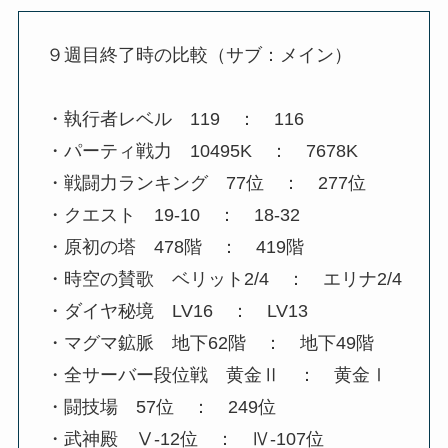
９週目終了時の比較（サブ：メイン）
・執行者レベル 119 ： 116
・パーティ戦力 10495K ： 7678K
・戦闘力ランキング 77位 ： 277位
・クエスト 19-10 ： 18-32
・原初の塔 478階 ： 419階
・時空の賛歌 ベリット2/4 ： エリナ2/4
・ダイヤ秘境 LV16 ： LV13
・マグマ鉱脈 地下62階 ： 地下49階
・全サーバー段位戦 黄金Ⅱ ： 黄金Ⅰ
・闘技場 57位 ： 249位
・武神殿 Ⅴ-12位 ： Ⅳ-107位