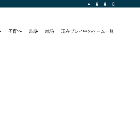
ム
子育て
書籍
雑記
現在プレイ中のゲーム一覧