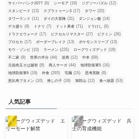
(6)
(18)
(12)
サイバーパンク2077
シーモア
ジグソーパズル
(13)
(17)
(20)
スタンピード
スプラトゥーン3
タワー
(11)
(31)
(14)
タワーランド
ダイの大冒険
ダンジョン飯
(9)
(7)
(71)
(6)
デカ盛り
トナリ
ドット勇者
ドラけし
(17)
(27)
(26)
ドラクエウォーク
ピクセルリマスター
ピクミン
(17)
(13)
(13)
プロセカ
ボーダーブレイク
ポケモンスリープ
(10)
(225)
(18)
モウ・ゾンビ
ラーメン
ローグウィズデッド
(9)
(44)
(12)
(68)
不二家
世界の半分
並商
中本
(8)
(44)
(16)
元祖肉玉そば越智
商人サーガ
地球防衛軍5
(19)
(293)
(15)
(8)
地球防衛軍6
外食
宅麺
思考実験
(10)
(18)
(12)
(53)
恵比寿ブタメン
推しの子
旭郎山
食べ放題
人気記事