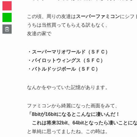
この頃、周りの友達は
スーパーファミコン
にシフ
うちは当然買ってもらえる訳もなく、
友達の家で
・スーパーマリオワールド（ＳＦＣ）
・パイロットウィングス（ＳＦＣ）
・バトルドッジボール（ＳＦＣ）
なんかをやっていた記憶があります。
ファミコンから綺麗になった画面をみて、
「8bitが16bitになるとこんなに凄いんだ！
これは将来32bit、64bitとなったら凄いことに
と単純に思ってましたね、この時は。