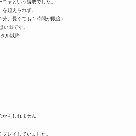
ーニャという編成でした。
ーを超えられず、
０分、長くても１時間が限度）
た思い出です。
スタル以降、
のかもしれません。
くプレイしていました。