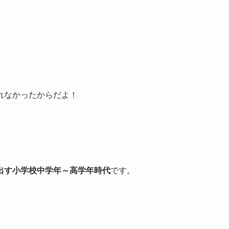
れなかったからだよ！
出す小学校中学年～高学年時代
です。