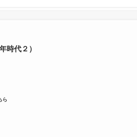
年時代２）
ちら