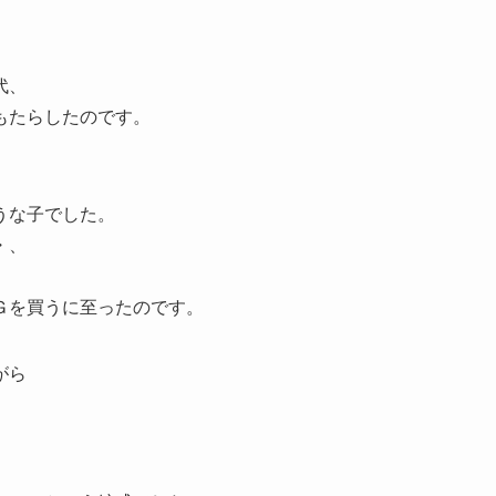
代、
もたらしたのです。
うな子でした。
・、
Ｇを買うに至ったのです。
がら