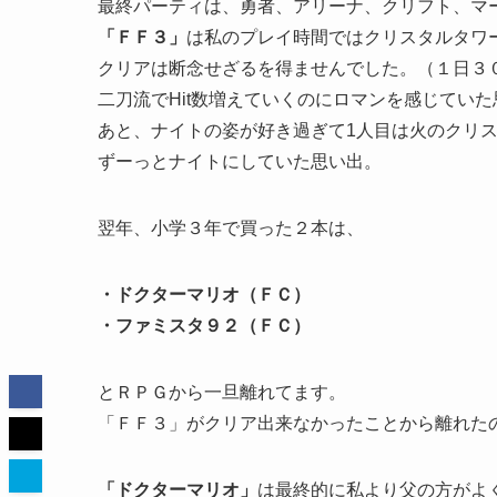
最終パーティは、勇者、アリーナ、クリフト、マ
「ＦＦ３」
は私のプレイ時間ではクリスタルタワ
クリアは断念せざるを得ませんでした。（１日３
二刀流でHit数増えていくのにロマンを感じてい
あと、ナイトの姿が好き過ぎて1人目は火のクリ
ずーっとナイトにしていた思い出。
翌年、小学３年で買った２本は、
・ドクターマリオ（ＦＣ）
・ファミスタ９２（ＦＣ）
とＲＰＧから一旦離れてます。
「ＦＦ３」がクリア出来なかったことから離れた
「ドクターマリオ」
は最終的に私より父の方がよ