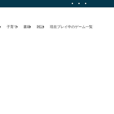
ム
子育て
書籍
雑記
現在プレイ中のゲーム一覧