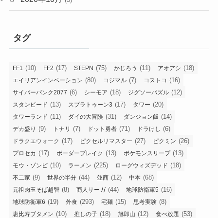
タグ
(10)
(17)
(75)
(11)
(18)
FF1
FF2
STEPN
かじろう
アオアシ
(80)
(7)
(16)
エイリアンインベーション
コジマル
コストコ
(6)
(18)
(12)
サイバーパンク2077
シーモア
ジグソーパズル
(13)
(17)
(20)
スタンピード
スプラトゥーン3
タワー
(11)
(31)
(14)
タワーランド
ダイの大冒険
ダンジョン飯
(9)
(7)
(71)
(6)
デカ盛り
トナリ
ドット勇者
ドラけし
(17)
(27)
(26)
ドラクエウォーク
ピクセルリマスター
ピクミン
(17)
(13)
(13)
プロセカ
ボーダーブレイク
ポケモンスリープ
(10)
(225)
(18)
モウ・ゾンビ
ラーメン
ローグウィズデッド
(9)
(44)
(12)
(68)
不二家
世界の半分
並商
中本
(8)
(44)
(16)
元祖肉玉そば越智
商人サーガ
地球防衛軍5
(19)
(293)
(15)
(8)
地球防衛軍6
外食
宅麺
思考実験
(10)
(18)
(12)
(53)
恵比寿ブタメン
推しの子
旭郎山
食べ放題