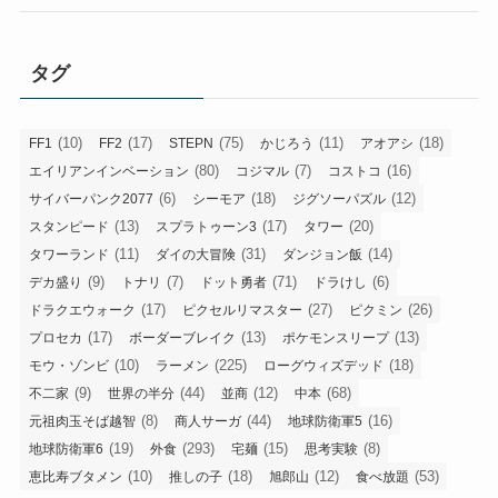
タグ
(10)
(17)
(75)
(11)
(18)
FF1
FF2
STEPN
かじろう
アオアシ
(80)
(7)
(16)
エイリアンインベーション
コジマル
コストコ
(6)
(18)
(12)
サイバーパンク2077
シーモア
ジグソーパズル
(13)
(17)
(20)
スタンピード
スプラトゥーン3
タワー
(11)
(31)
(14)
タワーランド
ダイの大冒険
ダンジョン飯
(9)
(7)
(71)
(6)
デカ盛り
トナリ
ドット勇者
ドラけし
(17)
(27)
(26)
ドラクエウォーク
ピクセルリマスター
ピクミン
(17)
(13)
(13)
プロセカ
ボーダーブレイク
ポケモンスリープ
(10)
(225)
(18)
モウ・ゾンビ
ラーメン
ローグウィズデッド
(9)
(44)
(12)
(68)
不二家
世界の半分
並商
中本
(8)
(44)
(16)
元祖肉玉そば越智
商人サーガ
地球防衛軍5
(19)
(293)
(15)
(8)
地球防衛軍6
外食
宅麺
思考実験
(10)
(18)
(12)
(53)
恵比寿ブタメン
推しの子
旭郎山
食べ放題