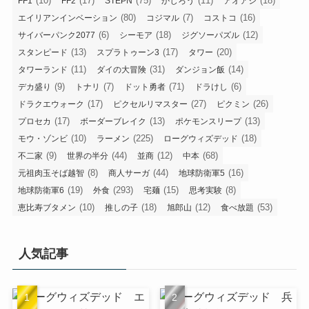
(10)
(17)
(75)
(11)
(18)
FF1
FF2
STEPN
かじろう
アオアシ
(80)
(7)
(16)
エイリアンインベーション
コジマル
コストコ
(6)
(18)
(12)
サイバーパンク2077
シーモア
ジグソーパズル
(13)
(17)
(20)
スタンピード
スプラトゥーン3
タワー
(11)
(31)
(14)
タワーランド
ダイの大冒険
ダンジョン飯
(9)
(7)
(71)
(6)
デカ盛り
トナリ
ドット勇者
ドラけし
(17)
(27)
(26)
ドラクエウォーク
ピクセルリマスター
ピクミン
(17)
(13)
(13)
プロセカ
ボーダーブレイク
ポケモンスリープ
(10)
(225)
(18)
モウ・ゾンビ
ラーメン
ローグウィズデッド
(9)
(44)
(12)
(68)
不二家
世界の半分
並商
中本
(8)
(44)
(16)
元祖肉玉そば越智
商人サーガ
地球防衛軍5
(19)
(293)
(15)
(8)
地球防衛軍6
外食
宅麺
思考実験
(10)
(18)
(12)
(53)
恵比寿ブタメン
推しの子
旭郎山
食べ放題
人気記事