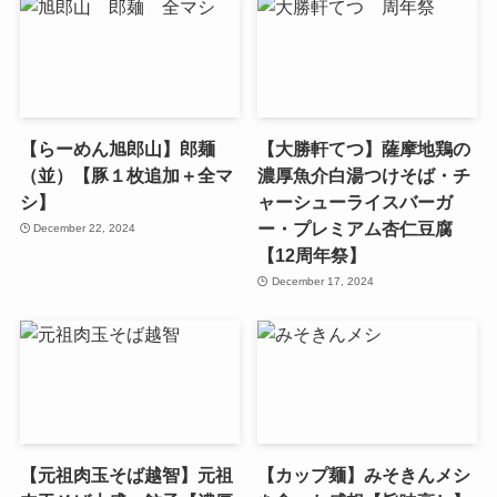
【らーめん旭郎山】郎麺
【大勝軒てつ】薩摩地鶏の
（並）【豚１枚追加＋全マ
濃厚魚介白湯つけそば・チ
シ】
ャーシューライスバーガ
ー・プレミアム杏仁豆腐
December 22, 2024
【12周年祭】
December 17, 2024
【元祖肉玉そば越智】元祖
【カップ麺】みそきんメシ