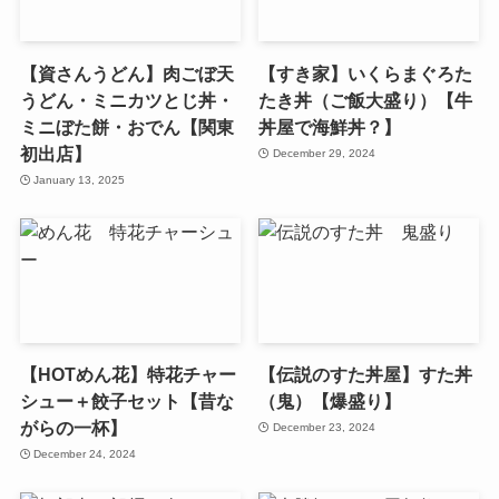
【資さんうどん】肉ごぼ天
【すき家】いくらまぐろた
うどん・ミニカツとじ丼・
たき丼（ご飯大盛り）【牛
ミニぼた餅・おでん【関東
丼屋で海鮮丼？】
初出店】
December 29, 2024
January 13, 2025
【HOTめん花】特花チャー
【伝説のすた丼屋】すた丼
シュー＋餃子セット【昔な
（鬼）【爆盛り】
がらの一杯】
December 23, 2024
December 24, 2024