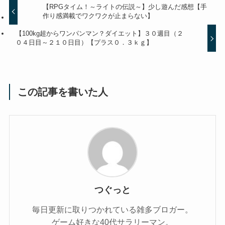
【RPGタイム！～ライトの伝説～】少し遊んだ感想【手
作り感満載でワクワクが止まらない】
【100kg超からワンパンマン？ダイエット】３０週目（２
０４日目～２１０日目）【プラス０．３ｋｇ】
この記事を書いた人
つぐっと
毎日更新に取りつかれている雑多ブロガー。
ゲーム好きな40代サラリーマン。