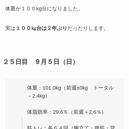
体重が１００kg台になりました。
実は
１００㎏台は２年ぶり
だったりします。
２５日目 ９月５日（日）
体重：101.0kg（前週±0kg トータル
－2.4kg）
体脂肪率：29.6％（前週＋2.6％）
筋トレ：各６４回（腕立て・腹筋・背